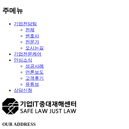
주메뉴
기업전담팀
전체
변호사
전문가
오시는길
기업전문케어
안심소식
성공사례
언론보도
고객후기
유튜브
상담신청
OUR ADDRESS