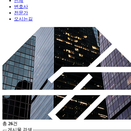
전체
변호사
전문가
오시는길
총
26
건
게시물 검색